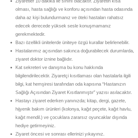
Ziyaretler 10 dakika ile sınırlı olacaktır. Ziyaretin kısa
olması, hasta sağlığı ve konforu açısından hasta odasında
daha az kişi bulundurmanız ve öteki hastaları rahatsız
edecek derecede yüksek sesle konuşmamanız
gerekmektedir.
Bazı özellikli ünitelerde üniteye özgü kurallar belirlenebilir.
Hastalarımız açısından sakınca doğurabilecek durumlarda,
ziyaret doktor iznine bağlıdır.
Kat sekreteri ve danışma bu konu hakkında
bilgilendirilecektir. Ziyaretçi kısıtlaması olan hastalarla ilgili
bilgi, kat hemşiresi tarafından oda kapısına “Hastanızın
Sağlığı Açısından Ziyaret Kısıtlanmıştır” yazısı asılacaktır.
Hastayı ziyaret ederken yanınızda; kitap, dergi, gazete,
hijyenik bakım ürünleri (kolonya, kağıt peçete, kağıt havlu,
kağıt mendil.) ve çocuklara zararsız oyuncaklar dışında
hediye getirmeyiniz.
Ziyaret öncesi ve sonrası ellerinizi yıkayınız.